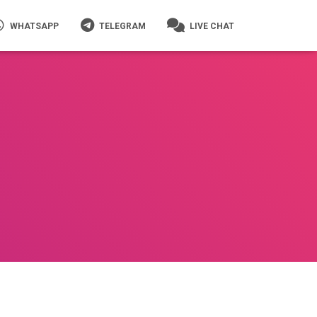
WHATSAPP
TELEGRAM
LIVE CHAT