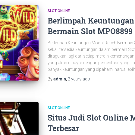
SLOT ONLINE
Berlimpah Keuntungan
Bermain Slot MPO8899
Berlimpah Keuntungan Modal Receh Bermain
sekali tersedia keuntungan dalam bermain Slo
diragukan lagi dari setiap meraih kemenanga
yang akan dibayar dengan persentase yang ti
banyak keuntungan yang dipahami harus lebi
By
admin
,
2 years
ago
SLOT ONLINE
Situs Judi Slot Online
Terbesar